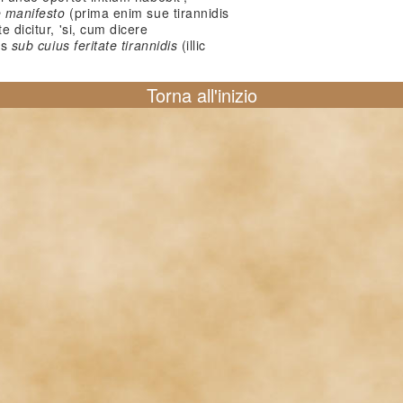
e manifesto
(prima enim sue tirannidis
e dicitur, 'si, cum dicere
lis
sub cuius feritate tirannidis
(illic
Torna all'inizio