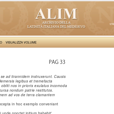
UN
VO
VISUALIZZA VOLUME
Iohannes Bonandree: Brevis introductio ad dictamen
PAG 33
 se ad tirannidem instruxerunt. Causis
demersis legibus et tremefacta
is obliti nos in prioris exulatus incomoda
cursa nondum patrie restitutos.
uinem ad vos de terra clamantem
ecepta in hoc exemplo conveniant
i unde oportet initium habebit',