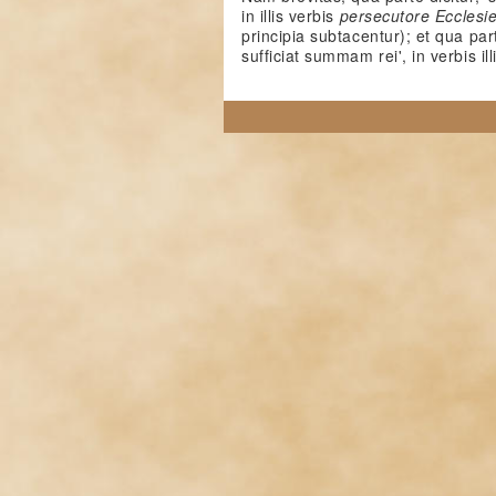
in illis verbis
persecutore Ecclesi
principia subtacentur); et qua part
sufficiat summam rei', in verbis il