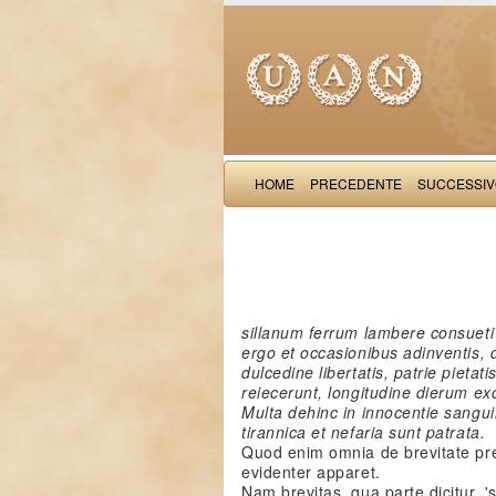
HOME
PRECEDENTE
SUCCESSI
sillanum ferrum lambere consueti
ergo et occasionibus adinventis, 
dulcedine libertatis, patrie pietat
reiecerunt, longitudine dierum ex
Multa dehinc in innocentie sang
tirannica et nefaria sunt patrata.
Quod enim omnia de brevitate pr
evidenter apparet.
Nam brevitas, qua parte dicitur, 's