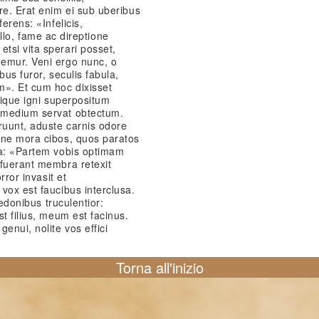
re. Erat enim ei sub uberibus
erens: «Infelicis,
 bello, fame ac direptione
tsi vita sperari posset,
emur. Veni ergo nunc, o
bus furor, seculis fabula,
m». Et cum hoc dixisset
nique igni superpositum
 medium servat obtectum.
ruunt, aduste carnis odore
ine mora cibos, quos paratos
la: «Partem vobis optimam
rfuerant membra retexit
rror invasit et
vox est faucibus interclusa.
redonibus truculentior:
t filius, meum est facinus.
enui, nolite vos effici
Torna all'inizio