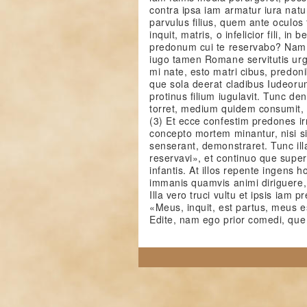
contra ipsa iam armatur iura natu
parvulus filius, quem ante oculos f
inquit, matris, o infelicior fili, in
predonum cui te reservabo? Nam e
iugo tamen Romane servitutis urg
mi nate, esto matri cibus, predoni
que sola deerat cladibus Iudeoru
protinus filium iugulavit. Tunc de
torret, medium quidem consumit,
(3) Et ecce confestim predones ir
concepto mortem minantur, nisi s
senserant, demonstraret. Tunc il
reservavi», et continuo que supe
infantis. At illos repente ingens ho
immanis quamvis animi diriguere, 
Illa vero truci vultu et ipsis iam p
«Meus, inquit, est partus, meus es
Edite, nam ego prior comedi, que g