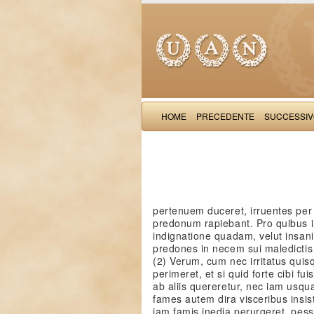
HOME
PRECEDENTE
SUCCESSI
pertenuem duceret, irruentes per
predonum rapiebant. Pro quibus 
indignatione quadam, velut insania
predones in necem sui maledictis e
(2) Verum, cum nec irritatus qui
perimeret, et si quid forte cibi fui
ab aliis quereretur, nec iam usqua
fames autem dira visceribus insis
iam famis inedia perurgeret, pessi