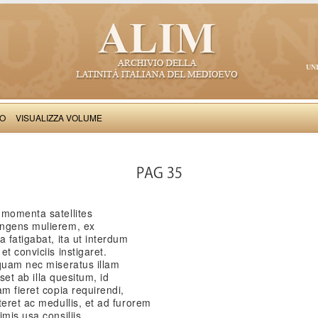
UN
VO
VISUALIZZA VOLUME
Lotharius cardinalis (Innocentius III): De miseria humane conditionis
PAG 35
 momenta satellites
ingens mulierem, ex
 fatigabat, ita ut interdum
t conviciis instigaret.
squam nec miseratus illam
sset ab illa quesitum, id
m fieret copia requirendi,
teret ac medullis, et ad furorem
mis usa consiliis,