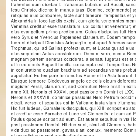
trahentes eum dicebant: Trahamus bubalum ad Buculi; sanc
Iesu Christo, dicens: In manus tuas, Domine, co[mmendo] s
reliquias eius conburere, facte sunt tenebre, tempestas et y
Alexandria in loco lapidis excisi, cum gloria venerantes m
Venetias creditur esse translatum, ubi colitur et veneratur; e
eius evangelium primo predicatum. Cuius discipulus fuit H
vero Syrus et Yvencius Papienses claruerunt. Eodem tempore
fuerunt discipuli Dionisius Ariopagita, qui apud Athenas sa
Trophinus, qui ad Gallias profecti sunt, et Lucas qui ad eiu
eius sequelam Actus apostolorum. Demum vero, cum a Rom
magnam partem senatus occiderat, a senatu fugatus est et oc
et in eo omnis Augusti familia consumpta est. Temporibus N
in coniuratione quadam brachium ad secandas venas prebuit
appellatur. Eo tempore terremotus Rome et in Asia fuerunt;
Eiusque tempore Clodoveus angelo de celis oleum deferente
magister Persii, claruerunt, sed Cornutum Nero misit in ex
anno XII. Neronis et XXXVI. post passionem Domini et LXX. ab 
Neronis et XXXVIII. dominice passionis Nero Petrum occidit c
elegit, verso, et sepultus est in Vaticano iusta viam triumph
Hic fuit Iudeus, Gamalielis discipulus, qui XIIII scripsit epist
et creditur esse Barnabe et Luce vel Clementis; et cum ad P
Paulus quoque scripsit ad eum. Est autem sepultus in via Ho
post passionem Domini. Hii duo sunt, sicut ait Clemens, h
vidit duci ad passionem, gavisus ait: coniux, memento Dom
ut expedicius posset predicationi vacare.