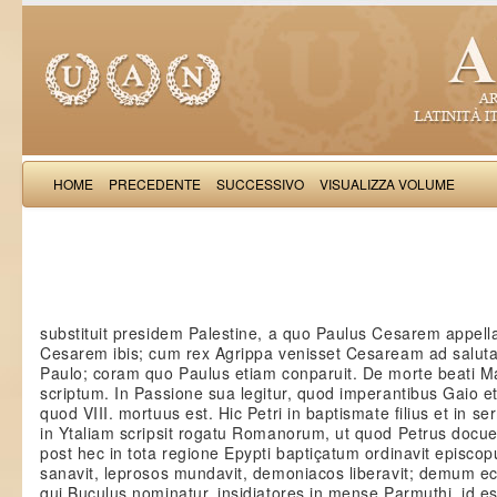
HOME
PRECEDENTE
SUCCESSIVO
VISUALIZZA VOLUME
Albertus Miliolus: Liber de temporibus 
substituit presidem Palestine, a quo Paulus Cesarem appella
Cesarem ibis; cum rex Agrippa venisset Cesaream ad saluta
Paulo; coram quo Paulus etiam conparuit. De morte beati Marc
scriptum. In Passione sua legitur, quod imperantibus Gaio et
quod VIII. mortuus est. Hic Petri in baptismate filius et in s
in Ytaliam scripsit rogatu Romanorum, ut quod Petrus docuer
post hec in tota regione Epypti baptiçatum ordinavit episco
sanavit, leprosos mundavit, demoniacos liberavit; demum ecc
qui Buculus nominatur, insidiatores in mense Parmuthi, id est 