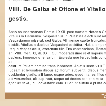
VIIII. De Galba et Ottone et Vitell
gestis.
Anno ab incarnatione Domini LXXII. post mortem Neronis Ga
Vitellus in Germania, Vespasianus in Palestina electi sunt
Vespasianum miserat; sed Galba VII mense capite truncatur, 
occidit. Vitellus a ducibus Vespasiani occiditur. Huius tempor
Itaque Vespasianus, exercitum filio Tito conmendans, Romam
an. VIIII, men. XI, di. XXII. Qui moderatissime rexit imperium
paciens, inmemor offensarum. Ecclesia que Ierosolimis congr
ad
castrum Pellam nomine trans Iordanem. Ablatis iustis viris T
Iudeam et Ierusalem diebus açimorum subvertit, diebus meri
occiduntur gladio, alii fame, usque adeo, quod matres filios 
alii venumdati, alii captivati, usque ad decies centena milia
aper de silva
, qui devastavit eam. Fuerunt autem a prima ed
To