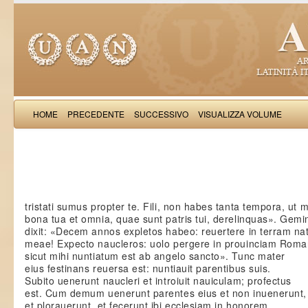
HOME
PRECEDENTE
SUCCESSIVO
VISUALIZZA VOLUME
: V
tristati sumus propter te. Fili, non habes tanta tempora, ut 
bona tua et omnia, quae sunt patris tui, derelinquas». Gemi
dixit: «Decem annos expletos habeo: reuertere in terram nati
meae! Expecto naucleros: uolo pergere in prouinciam Rom
sicut mihi nuntiatum est ab angelo sancto». Tunc mater
eius festinans reuersa est: nuntiauit parentibus suis.
Subito uenerunt naucleri et introiuit nauiculam; profectus
est. Cum demum uenerunt parentes eius et non inuenerunt,
et plorauerunt, et fecerunt ibi ecclesiam in honorem