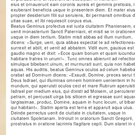
eius et ornauerunt eam coronis aureis et gemmis pretiosis, 
exuberant beneficia usque in presentem diem. Et mater eiu
propter desiderium filii sui seruiens, ibi permansit omnibus 
uitae suae, et ibi requiescit corpus eius.
Beatus Geminus profectus est iuxta ciuitatem Phaniensem, 
uenit monasterium Sancti Paterniani, et misit se in oratione
usque in diem tertium. Statim misit abbas ad illum nuntium,
dicens: «Surge, ueni, quia abbas expectat te ad refectiones
surrexit et abiit, et uenit ad abbatem. Vidit eum, gauisus est
gaudio magno et dixit: «Ecce quam bonum et quam iucund
habitare fratres in unum!». Tunc omnes abierunt ad refectio
simulque bibebant uinum, et murmurati sunt, quia non habe
aquas. His auditis, beatus Geminus oculos ad celum habebat
orabat ad Dominum dicens: «Exaudi, Domine, preces serui t
Deus Isdrael, qui illuminas omnem hominem uenientem in h
mundum, qui aperuisti oculos ceci et mare Rubrum aperuisti 
Isdrael per medium eius, qui dixisti ad Moisem, ut percutere
petram, et percussit uirga bis silicem et egressae sunt aqua
largissimae, produc, Domine, aquam in hunc locum, ut biba
qui habitant». Statim aperta est terra et apparuit aqua uiua.
Deinde perrectus uenit de ciuitate in ciuitatem, usque in
ciuitatem Spoletanam. Introiuit in oratorium Sancti Gregorii,
prostratus in oratione lacrimis flagitare cepit. Dum staret in 