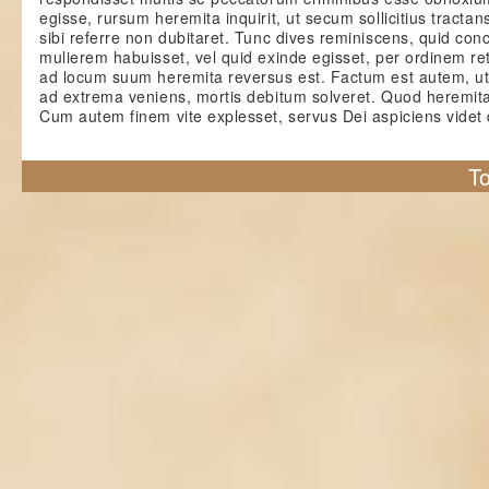
egisse, rursum heremita inquirit, ut secum sollicitius tractans,
sibi referre non dubitaret. Tunc dives reminiscens, quid con
mulierem habuisset, vel quid exinde egisset, per ordinem re
ad locum suum heremita reversus est. Factum est autem, ut
ad extrema veniens, mortis debitum solveret. Quod heremita
Cum autem finem vite explesset, servus Dei aspiciens videt 
To