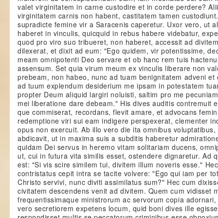
valet virginitatem in carne custodire et in corde perdere? Ali
virginitatem carnis non habent, castitatem tamen custodiunt.
supradicte femine vir a Saracenis caperetur. Uxor vero, ut a
haberet in vinculis, quicquid in rebus habere videbatur, ex
quod pro viro suo tribueret, non haberet, accessit ad divit
dilexerat, et dixit ad eum: "Ego quidem, vir potentissime, d
meam omnipotenti Deo servare et ob hanc rem tuis hactenus
assensum. Set quia virum meum ex vinculis liberare non val
prebeam, non habeo, nunc ad tuam benignitatem adveni et o
ad tuum explendum desiderium me ipsam in potestatem tuam 
propter Deum aliquid largiri noluisti, saltim pro me pecuniam
mei liberatione dare debeam." His dives auditis contremuit 
que commiserat, recordans, flevit amare, et advocans femin
redemptione viri sui eam indigere perspexerat, clementer i
opus non exercuit. Ab illo vero die ita omnibus voluptatibus, 
abdicavit, ut in maxima suis a subditis haberetur admiratione.
quidam Dei servus in heremo vitam solitariam ducens, omn
ut, cui in futura vita similis esset, ostendere dignaretur. A
est: "Si vis scire similem tui, divitem illum noveris esse." H
contristatus cepit intra se tacite volvere: "Ego qui iam per t
Christo servivi, nunc diviti assimilatus sum?" Hec cum dixis
civitatem descendens venit ad divitem. Quem cum vidisset 
frequentissimaque ministrorum ac servorum copia adornari
vero secretiorem expetens locum, quid boni dives ille egisset
respondisset multis se peccatorum criminibus esse obnoxium