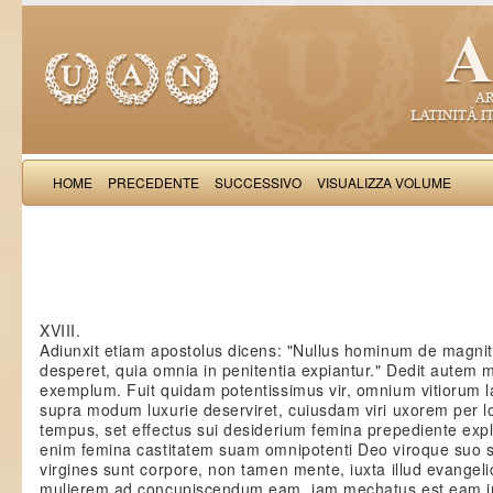
HOME
PRECEDENTE
SUCCESSIVO
VISUALIZZA VOLUME
Albericus 
XVIII.
Adiunxit etiam apostolus dicens: "Nullus hominum de magn
desperet, quia omnia in penitentia expiantur." Dedit autem 
exemplum. Fuit quidam potentissimus vir, omnium vitiorum l
supra modum luxurie deserviret, cuiusdam viri uxorem per 
tempus, set effectus sui desiderium femina prepediente expl
enim femina castitatem suam omnipotenti Deo viroque suo s
virgines sunt corpore, non tamen mente, iuxta illud evangeli
mulierem ad concupiscendum eam, iam mechatus est eam i