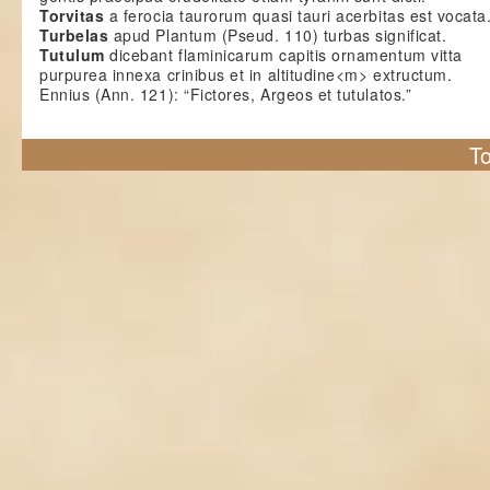
Torvitas
a ferocia taurorum quasi tauri acerbitas est vocata
Turbelas
apud Plantum (Pseud. 110) turbas significat.
Tutulum
dicebant flaminicarum capitis ornamentum vitta
purpurea innexa crinibus et in altitudine<m> extructum.
Ennius (Ann. 121): “Fictores, Argeos et tutulatos.”
To