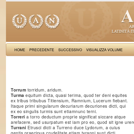
HOME
PRECEDENTE
SUCCESSIVO
VISUALIZZA VOLUME
Paulus Diaconus: Excerpta ex
Torrum
torridum, aridum.
Turma
equitum dicta, quasi terima, quod ter deni equites
ex tribus tribubus Titiensium, Ramnium, Lucerum fiebant.
Itaque primi singularum decuriarum decuriones dicti, qui
ex eo singulis turmis sunt etiamnunc terni.
Torreri
a torro deductum proprie significat siccare atque
arefacere, sed usurpatum est iam pro eo, quod sit igne urer
Turrani
Etrusci dicti a Turreno duce Lydorum, a cuius
gentis praecipua crudelitate etiam tyranni sunt dicti.