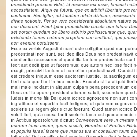
providentia presens videt, id necesse est esse, tametsi nul
necessitatem. Atqui ea futura, que ex arbitrii libertate prove
contuetur. Hec igitur, ad intuitum relata divinum, necessaria
divine notionis. Per se vero considerata absolutam nature s
non deserunt. Fient igitur proculdubio cuncta que futura De
set eorum quedam de libero arbitrio proficiscuntur que, qua
existendo tamen naturam propriam non amittunt, que priusq
non evenire potuissent.
Ecce ex verbis Augustini manifeste colligitur quod non pereu
predestinati non sunt, set ideo illos Deus non predestinavit 
obedientia recessuros et quod illa tantum predestinata sunt
fecit aut dedit ipse ut faceremus; que autem nec ipse fecit 
exegit, prescivit tantum et non etiam predestinavit. Quodsi i
est credere iniquum esse auctorem iustitie, ita sacrilegum es
fieri mala que fiunt in hoc mundo. Excepto si ita aliquid fieri 
mali male incidant in aliquam culpam pena precedentium de
Deus ex illo opere provideat aliorum saluti, secundum quod 
Iudeis in morte filii Dei quem iccirco agnoscere non sunt co
ingratitudo et superbia fecit indignos; et quia non cognove
sceleris sui regem glorie crucifixerunt. Quod tamen iccirco
voluit fieri, quia causa tanti sceleris facta est quodammodo
in Actibus apostolorum dicitur:
Convenerunt vere in civitate
puerum tuum Iesum, quem unxisti, Herodes et Pontius Pilat
et populis Israel facere que manus tua et consilium tuum de
Igitur etsi Dei consilio dicat sanctus Gregorius
fieri in hoc 