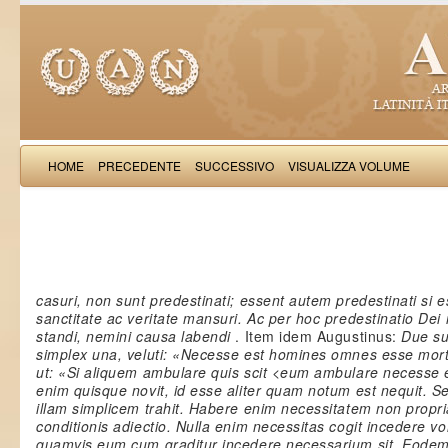
HOME
PRECEDENTE
SUCCESSIVO
VISUALIZZA VOLUME
Ioachim de Flore: Dialogi de 
casuri, non sunt predestinati; essent autem predestinati si e
sanctitate ac veritate mansuri. Ac per hoc predestinatio Dei
standi, nemini causa labendi
. Item idem Augustinus:
Due su
simplex una, veluti: «Necesse est homines omnes esse morta
ut: «Si aliquem ambulare quis scit <eum ambulare necesse 
enim quisque novit, id esse aliter quam notum est nequit. 
illam simplicem trahit. Habere enim necessitatem non propria
conditionis adiectio. Nulla enim necessitas cogit incedere v
quamvis eum cum graditur incedere necessarium sit. Eodem 