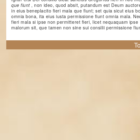
que fiunt
, non ideo, quod absit, putandum est Deum aucto
in eius beneplacito fieri mala que fiunt; set quia sicut eius b
omnia bona, ita eius iusta permissione fiunt omnia mala. N
fieri mala si ipse non permitteret fieri, licet nequaquam ips
malorum sit, que tamen non sine sui consilii permissione fiu
To