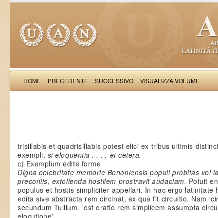
HOME
PRECEDENTE
SUCCESSIVO
VISUALIZZA VOLUME
Iohannes Bonandre
trisillabis et quadrisillabis potest elici ex tribus ultimis distin
exempli,
si eloquentia . . . , et cetera.
c) Exemplum edite forme
Digna celebritate memorie Bononiensis populi probitas vel 
preconiis, extollenda hostilem prostravit audaciam.
Potuit e
populus et hostis simpliciter appellari. In hac ergo latinitate
edita sive abstracta rem circinat, ex qua fit circuitio. Nam 'cir
secundum Tullium, 'est oratio rem simplicem assumpta circ
elocutione'.