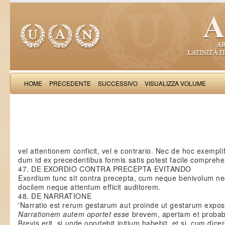
HOME
PRECEDENTE
SUCCESSIVO
VISUALIZZA VOLUME
Iohannes Bonandre
vel attentionem conficit, vel e contrario. Nec de hoc exemplif
dum id ex precedentibus formis satis potest facile comprehe
47. DE EXORDIO CONTRA PRECEPTA EVITANDO
Exordium tunc sit contra precepta, cum neque benivolum n
docilem neque attentum efficit auditorem.
48. DE NARRATIONE
'Narratio est rerum gestarum aut proinde ut gestarum exposi
Narrationem autem oportet esse
brevem, apertam et probab
Brevis erit, si unde oportebit initium habebit, et si, cum dice