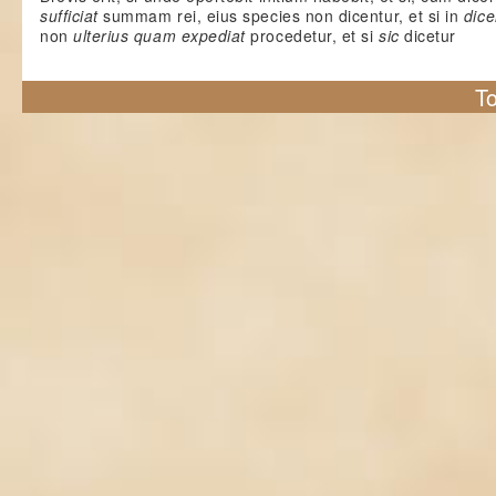
sufficiat
summam rei, eius species non dicentur, et si in
dic
non
ulterius quam expediat
procedetur, et si
sic
dicetur
To