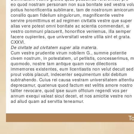
eo quod nostram personam non sua bonitate sed vestra volu
potius honorificentia sublimare, tam de nostrorum amicorum
consilio quam fidelium singulorum, magnificentie vestre
servire promittimus et ad regimen civitatis vestre que super
alias vere potest omni bonitate ac scientia commendari, si
vestro communi placuerit, honorifice veniemus, illa semper
facere cupientes, que universitati vestre utilia sint et grata.
CXXVI.
De civitate ad civitatem super alia materia.
Cum vestre prudentie virum nobilem G., summe potentie
civem nostrum, in potestatem, ut petiistis, concesserimus, 
quomodo, nostre tam antique quam nove dilectionis
immemores existentes, eum licentiastis non velut decuit sed
prout vobis placuit, indecenter sequimentum sibi debitum
subtrahendo. Cuius rei causa vestram universitatem attenti
deprecamur, quatenus quod factum est velitis amore nostro
taliter revocare, quod ipse suum officium regendi vos per
annum exequi valeat sicut decet, et nos amicitie vestre non
ad aliud quam ad servitia teneamur.
To