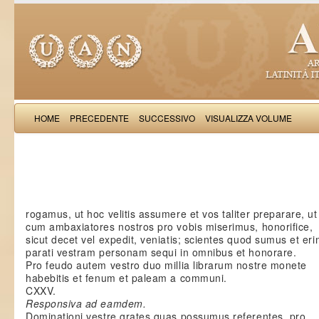
HOME
PRECEDENTE
SUCCESSIVO
VISUALIZZA VOLUME
Guido Fa
rogamus, ut hoc velitis assumere et vos taliter preparare, ut
cum ambaxiatores nostros pro vobis miserimus, honorifice,
sicut decet vel expedit, veniatis; scientes quod sumus et er
parati vestram personam sequi in omnibus et honorare.
Pro feudo autem vestro duo millia librarum nostre monete
habebitis et fenum et paleam a communi.
CXXV.
Responsiva ad eamdem.
Dominationi vestre grates quas possumus referentes, pro