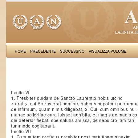
HOME
PRECEDENTE
SUCCESSIVO
VISUALIZZA VOLUME
: Miracula sancti Iuuenalis
Lectio VI
1. Presbiter quidam de Sancto Laurentio nobis uicino
< erat >, cui Petrus erat nomine, habens nepotem puerum u
de infirmum, quam nimis diligebat, 2. Cui, cum omnibus hu-
manae sollertiae cura fuisset adhibita, et magis ac magis cot
die deterior fiebat, spe salutis amissa, de sepulcro iam tan-
tummodo cogitabant.
Lectio VII
1. Cum autem prefatus presbiter post matutinam sinaxim