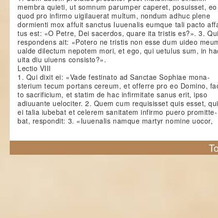
membra quieti, ut somnum parumper caperet, posuisset, eo
quod pro infirmo uigilauerat multum, nondum adhuc plene
dormienti mox affuit sanctus Iuuenalis eumque tali pacto aff
tus est: «O Petre, Dei sacerdos, quare ita tristis es?». 3. Qu
respondens ait: «Potero ne tristis non esse dum uideo meu
ualde dilectum nepotem mori, et ego, qui uetulus sum, in ha
uita diu uiuens consisto?».
Lectio VIII
1. Qui dixit ei: «Vade festinato ad Sanctae Sophiae mona-
sterium tecum portans cereum, et offerre pro eo Domino, fac
to sacrificium, et statim de hac infirmitate sanus erit, ipso
adiuuante uelociter. 2. Quem cum requisisset quis esset, qu
ei talia iubebat et celerem sanitatem infirmo puero promitte-
bat, respondit: 3. «Iuuenalis namque martyr nomine uocor,
To