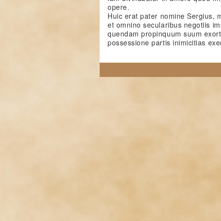
opere.
Huic erat pater nomine Sergius,
et omnino secularibus negotiis i
quendam propinquum suum exortis
possessione partis inimicitias exe