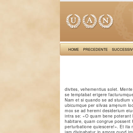
HOME
PRECEDENTE
SUCCESSI
divites, vehementius solet. Ment
se temptabat erigere facturumqu
Nam et si quando se ad studium v
ubicumque per silvas amęnum loc
mox se ad heremi desiderium eiu
intra se: «O quam bene poterant
habitare, quam congrue possent h
perturbatione quiescere!». Et ita 
iam divinabatur in amore quod i