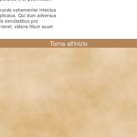
 mundo vehementer intentus
mplicatus. Qui dum adversus
 simultatibus pro
rceret, videns filium suum
Torna all'inizio