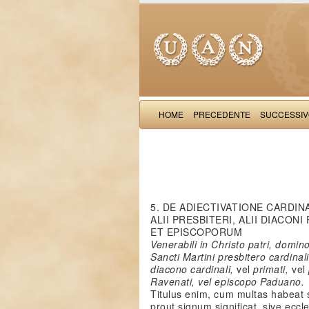
HOME
PRECEDENTE
SUCCESSI
5. DE ADIECTIVATIONE CARDIN
ALII PRESBITERI, ALII DIACO
ET EPISCOPORUM
Venerabili in Christo patri, domin
Sancti Martini presbitero cardinal
diacono cardinali,
vel
primati,
vel
Ravenati, vel episcopo Paduano.
Titulus enim, cum multas habeat si
prout signum significat, sive ecc