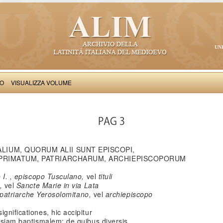
UN
VO
VISUALIZZA VOLUME
Iohannes Bonandree: Brevis introductio ad dictamen
PAG 3
ALIUM, QUORUM ALII SUNT EPISCOPI,
NI PRIMATUM, PATRIARCHARUM, ARCHIEPISCOPORUM
o I. , episcopo Tusculano,
vel
tituli
i,
vel
Sancte Marie in via Lata
patriarche Yerosolomitano,
vel
archiepiscopo
gnificationes, hic accipitur
lesiam baptismalem; de quibus diversis