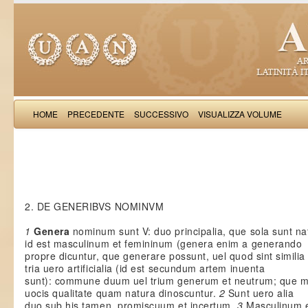
HOME
PRECEDENTE
SUCCESSIVO
VISUALIZZA VOLUME
Papi
2. DE GENERIBVS NOMINVM
1
Genera
nominum sunt V: duo principalia, que sola sunt nat
id est masculinum et femininum (genera enim a generando
propre dicuntur, que generare possunt, uel quod sint similia
tria uero artificialia (id est secundum artem inuenta
sunt): commune duum uel trium generum et neutrum; que m
uocis qualitate quam natura dinoscuntur.
2
Sunt uero alia
duo sub his tamen, promiscuum et incertum.
3
Masculinum e