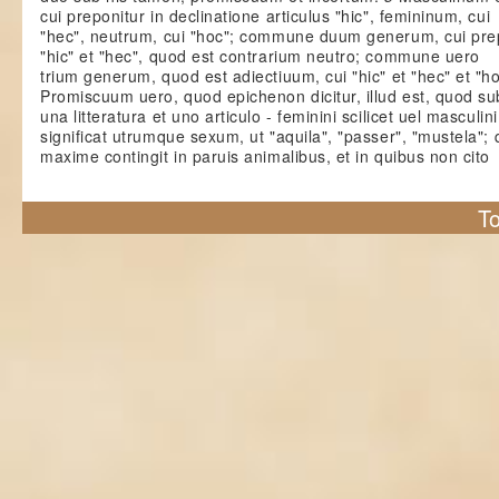
cui preponitur in declinatione articulus "hic", femininum, cui
"hec", neutrum, cui "hoc"; commune duum generum, cui pre
"hic" et "hec", quod est contrarium neutro; commune uero
trium generum, quod est adiectiuum, cui "hic" et "hec" et "h
Promiscuum uero, quod epichenon dicitur, illud est, quod su
una litteratura et uno articulo - feminini scilicet uel masculini
significat utrumque sexum, ut "aquila", "passer", "mustela";
maxime contingit in paruis animalibus, et in quibus non cito
To