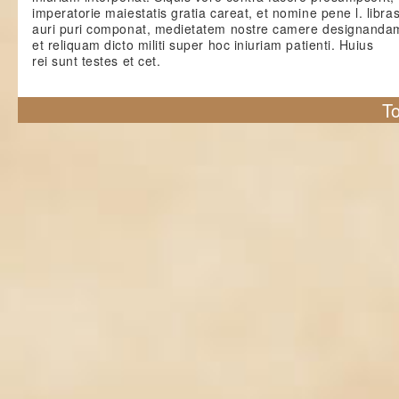
imperatorie maiestatis gratia careat, et nomine pene l. libra
auri puri componat, medietatem nostre camere designanda
et reliquam dicto militi super hoc iniuriam patienti. Huius
rei sunt testes et cet.
To