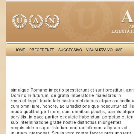
HOME
PRECEDENTE
SUCCESSIVO
VISUALIZZA VOLUME
Guido Fa
simulque Romano imperio prestiterunt et sunt prestituri, an
Domino in futurum, de gratia imperatorie maiestatis in
recto et legali feudo tale castrum ei damus atque concedim
cum omni iure, honore, ac iurisdictione que noscuntur ad ill
modo quolibet pertinere, cum omnibus placitis, bannis atqu
servitiis, in pace pariter et quiete habendum perpetuo et t
sub interminatione gratie nostre districtius iniungentes
nequis eidem super isto iure contradictionem aliquam vel
iniuriam interponat. Siquis vero contra facere presumpserit,