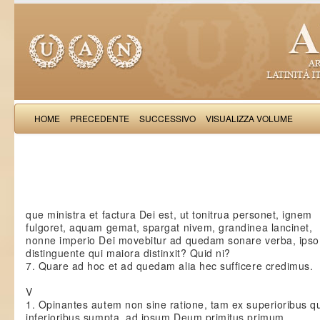
HOME
PRECEDENTE
SUCCESSIVO
VISUALIZZA VOLUME
Dantes Alagh
que ministra et factura Dei est, ut tonitrua personet, ignem
fulgoret, aquam gemat, spargat nivem, grandinea lancinet,
nonne imperio Dei movebitur ad quedam sonare verba, ipso
distinguente qui maiora distinxit? Quid ni?
7. Quare ad hoc et ad quedam alia hec sufficere credimus.
V
1. Opinantes autem non sine ratione, tam ex superioribus 
inferioribus sumpta, ad ipsum Deum primitus primum