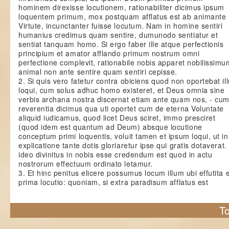
hominem direxisse locutionem, rationabiliter dicimus ipsum
loquentem primum, mox postquam afflatus est ab animante
Virtute, incunctanter fuisse locutum. Nam in homine sentiri
humanius credimus quam sentire, dumunodo sentiatur et
sentiat tanquam homo. Si ergo faber ille atque perfectionis
principium et amator afflando primum nostrum omni
perfectione complevit, rationabile nobis apparet nobilissimu
animal non ante sentire quam sentiri cepisse.
2. Si quis vero fatetur contra obiciens quod non oportebat il
loqui, cum solus adhuc homo existeret, et Deus omnia sine
verbis archana nostra discernat etiam ante quam nos, - cum 
reverentia dicimus qua uti oportet cum de eterna Voluntate
aliquid iudicamus, quod licet Deus sciret, immo presciret
(quod idem est quantum ad Deum) absque locutione
conceptum primi loquentis, voluit tamen et ipsum loqui, ut in
explicatione tante dotis gloriaretur ipse qui gratis dotaverat.
ideo divinitus in nobis esse credendum est quod in actu
nostrorum effectuum ordinato letamur.
3. Et hinc penitus elicere possumus locum illum ubi effutita 
prima locutio: quoniam, si extra paradisum afflatus est
To