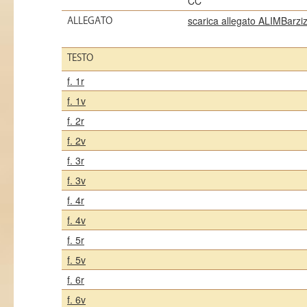
CC
scarica allegato ALIMBarzi
ALLEGATO
TESTO
f. 1r
f. 1v
f. 2r
f. 2v
f. 3r
f. 3v
f. 4r
f. 4v
f. 5r
f. 5v
f. 6r
f. 6v