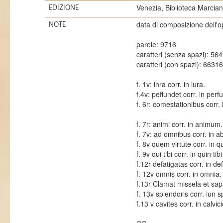
Venezia, Biblioteca Marcian
EDIZIONE
data di composizione dell'o
NOTE
parole: 9716
caratteri (senza spazi): 56
caratteri (con spazi): 66316
f. 1v: inra corr. in iura.
f.4v: peffundet corr. in perf
f. 6r: comestationibus corr
f. 7r: animi corr. in animum.
f. 7v: ad omnibus corr. in 
f. 8v quem virtute corr. in q
f. 9v qui tibi corr. in quin tibi
f.12r defatigatas corr. in de
f. 12v omnis corr. in omnia.
f.13r Clamat missela et sap
f. 13v splendoris corr. iun 
f.13 v cavites corr. in calvic