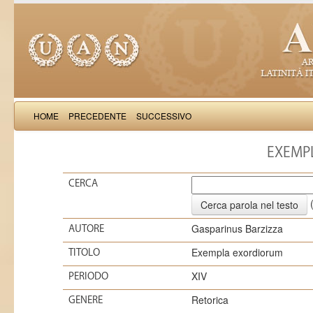
HOME
PRECEDENTE
SUCCESSIVO
EXEMP
CERCA
(
Gasparinus Barzizza
AUTORE
Exempla exordiorum
TITOLO
XIV
PERIODO
Retorica
GENERE