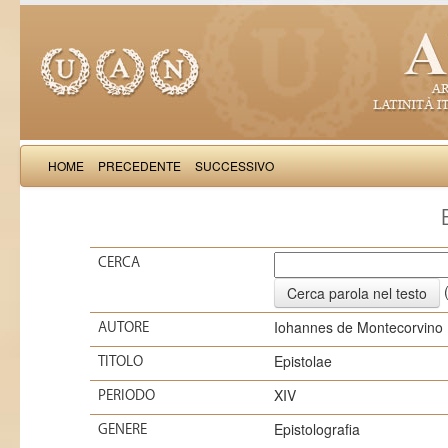
HOME
PRECEDENTE
SUCCESSIVO
CERCA
(
Iohannes de Montecorvino
AUTORE
Epistolae
TITOLO
XIV
PERIODO
Epistolografia
GENERE