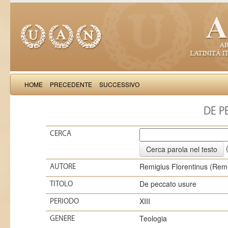
HOME
PRECEDENTE
SUCCESSIVO
DE P
CERCA
(
Remigius Florentinus (Remi
AUTORE
De peccato usure
TITOLO
XIII
PERIODO
Teologia
GENERE