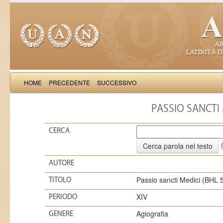
HOME
PRECEDENTE
SUCCESSIVO
PASSIO SANCTI 
CERCA
(
AUTORE
Passio sancti Medici (BHL
TITOLO
XIV
PERIODO
Agiografia
GENERE