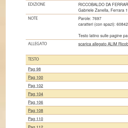
RICCOBALDO DA FERRARA, Ch
EDIZIONE
Gabriele Zanella, Ferrara 
Parole: 7697
NOTE
caratteri (con spazi): 60842
Testo latino sulle pagine pa
scarica allegato ALIM Ric
ALLEGATO
TESTO
Pag 98
Pag 100
Pag 102
Pag 104
Pag 106
Pag 108
Pag 110
Pag 112