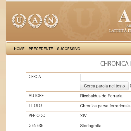
HOME
PRECEDENTE
SUCCESSIVO
CHRONICA 
CERCA
(
Ricobaldus de Ferraria
AUTORE
Chronica parva ferrariensis
TITOLO
XIV
PERIODO
Storiografia
GENERE