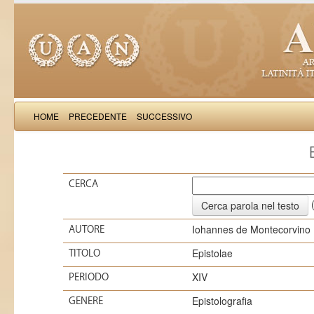
HOME
PRECEDENTE
SUCCESSIVO
CERCA
(
Iohannes de Montecorvino
AUTORE
Epistolae
TITOLO
XIV
PERIODO
Epistolografia
GENERE