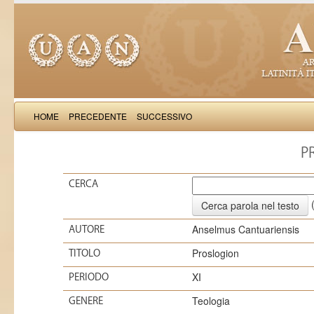
HOME
PRECEDENTE
SUCCESSIVO
P
CERCA
(
Anselmus Cantuariensis
AUTORE
Proslogion
TITOLO
XI
PERIODO
Teologia
GENERE