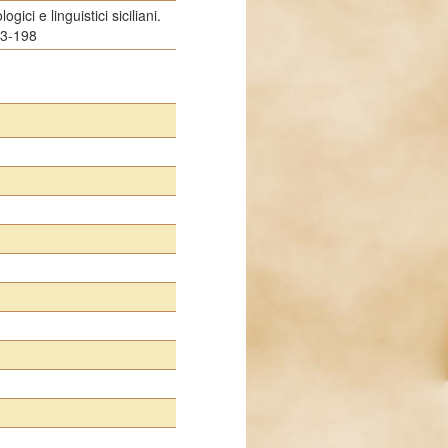
ogici e linguistici siciliani.
83-198