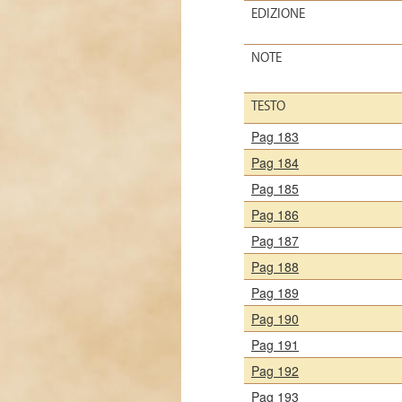
EDIZIONE
NOTE
TESTO
Pag 183
Pag 184
Pag 185
Pag 186
Pag 187
Pag 188
Pag 189
Pag 190
Pag 191
Pag 192
Pag 193