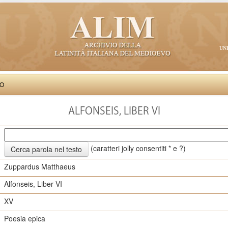
UN
VO
ALFONSEIS, LIBER VI
(caratteri jolly consentiti * e ?)
Zuppardus Matthaeus
Alfonseis, Liber VI
XV
Poesia epica