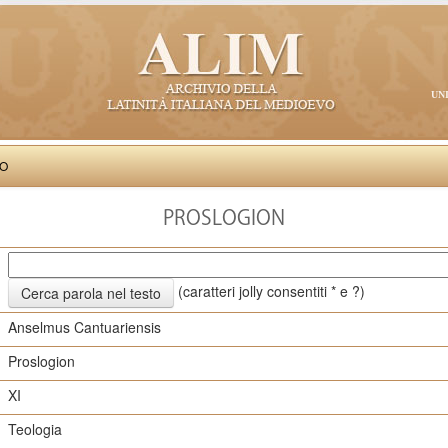
UN
VO
PROSLOGION
(caratteri jolly consentiti * e ?)
Anselmus Cantuariensis
Proslogion
XI
Teologia