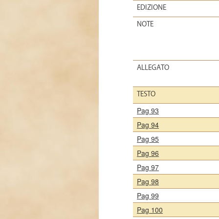
EDIZIONE
NOTE
ALLEGATO
TESTO
Pag 93
Pag 94
Pag 95
Pag 96
Pag 97
Pag 98
Pag 99
Pag 100