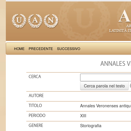
HOME
PRECEDENTE
SUCCESSIVO
ANNALES V
CERCA
(
AUTORE
Annales Veronenses antiqu
TITOLO
XIII
PERIODO
Storiografia
GENERE