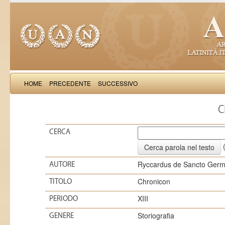
HOME
PRECEDENTE
SUCCESSIVO
C
CERCA
(
Ryccardus de Sancto Ger
AUTORE
Chronicon
TITOLO
XIII
PERIODO
Storiografia
GENERE