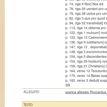
p. 74, riga 9 Nox] Nos ed.
p. 78, riga 25 ueniant pro 
p. 79, riga 38 uictos pro u
p. 82, riga 3 quo pro quod
p. 94, riga 32 transfretat] tr
p. 113, riga 14 obtenta pro
p. 122, riga 1 mutuum] mut
p. 122, riga 13 Casinensem
p. 136, riga 9 iustitiarium] i
p. 147, riga 12 , deponeba
p. 148, riga 3 excommunica
p. 154, riga 5 discendente
p. 154, riga 29 hostium] no
p. 159, riga 21 Christiano] 
p. 164, verso 12 Teoutuni
p. 175, verso 14 Basso su
p. 182, verso 3 dedulit sus
SR
scarica allegato Ryccard
ALLEGATO
TESTO