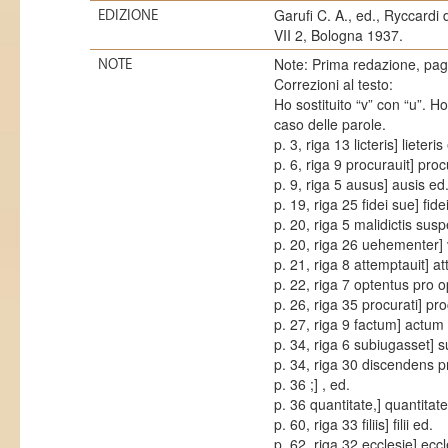
Garufi C. A., ed., Ryccardi
EDIZIONE
VII 2, Bologna 1937.
Note: Prima redazione, pagi
NOTE
Correzioni al testo:
Ho sostituito “v” con “u”. H
caso delle parole.
p. 3, riga 13 licteris] lieteris
p. 6, riga 9 procurauit] proc
p. 9, riga 5 ausus] ausis ed
p. 19, riga 25 fidei sue] fide
p. 20, riga 5 malidictis sus
p. 20, riga 26 uehementer]
p. 21, riga 8 attemptauit] a
p. 22, riga 7 optentus pro
p. 26, riga 35 procurati] pro
p. 27, riga 9 factum] actum
p. 34, riga 6 subiugasset] 
p. 34, riga 30 discendens 
p. 36 ;] , ed.
p. 36 quantitate,] quantitate
p. 60, riga 33 filiis] filii ed.
p. 62, riga 32 ecclesie] eccl