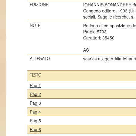
IOHANNIS BONANDREE Brevis
EDIZIONE
Congedo editore, 1993 (Univ
sociali, Saggi e ricerche, s. I
Periodo di composizione dell
NOTE
Parole:5703
Caratteri: 35456
AC
scarica allegato AlimIohan
ALLEGATO
TESTO
Pag 1
Pag 2
Pag 3
Pag 4
Pag 5
Pag 6