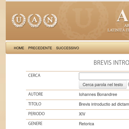
HOME
PRECEDENTE
SUCCESSIVO
BREVIS INTR
CERCA
(
Iohannes Bonandree
AUTORE
Brevis introductio ad dicta
TITOLO
XIV
PERIODO
Retorica
GENERE